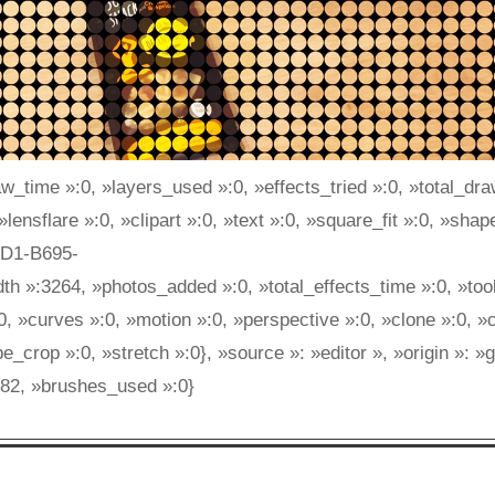
aw_time »:0, »layers_used »:0, »effects_tried »:0, »total_dra
lensflare »:0, »clipart »:0, »text »:0, »square_fit »:0, »sha
FD1-B695-
»:3264, »photos_added »:0, »total_effects_time »:0, »too
 »:0, »curves »:0, »motion »:0, »perspective »:0, »clone »:0, 
e_crop »:0, »stretch »:0}, »source »: »editor », »origin »: »
»:82, »brushes_used »:0}