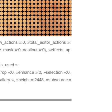
w_actions »:0, »total_editor_actions »:
pe_mask »:0, »callout »:0}, »effects_ap
ls_used »:
»crop »:0, »enhance »:0, »selection »:0,
gallery », »height »:2448, »subsource »