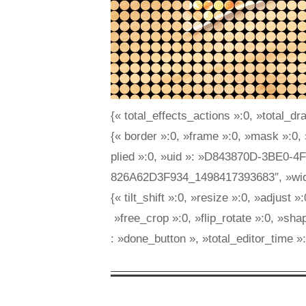
{« total_effects_actions »:0, »total_dr
{« border »:0, »frame »:0, »mask »:0, »
plied »:0, »uid »: »D843870D-3BE0-4
826A62D3F934_1498417393683″, »width 
{« tilt_shift »:0, »resize »:0, »adjust
»free_crop »:0, »flip_rotate »:0, »shap
: »done_button », »total_editor_time 