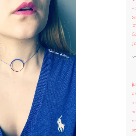
Po
G
lo
G
J’
ju
d
m
n
o
s