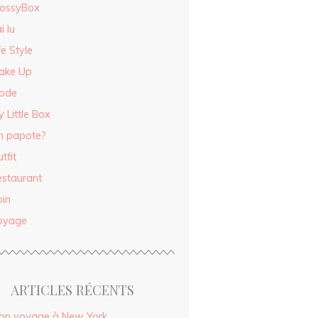
lossyBox
ai lu
fe Style
ake Up
ode
 Little Box
n papote?
tfit
estaurant
oin
oyage
ARTICLES RÉCENTS
on voyage à New York