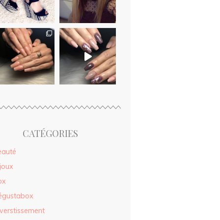
CATÉGORIES
eauté
joux
ox
égustabox
verstissement