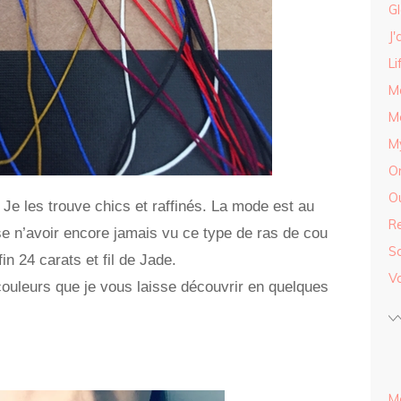
G
J'
Li
M
M
My
O
Ou
! Je les trouve chics et raffinés. La mode est au
R
e n’avoir encore jamais vu ce type de ras de cou
S
in 24 carats et fil de Jade.
V
 couleurs que je vous laisse découvrir en quelques
M