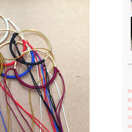
B
Bi
B
D
Di