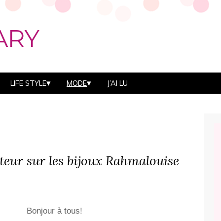
ARY
LIFE STYLE
MODE
J’AI LU
teur sur les bijoux Rahmalouise
Bonjour à tous!