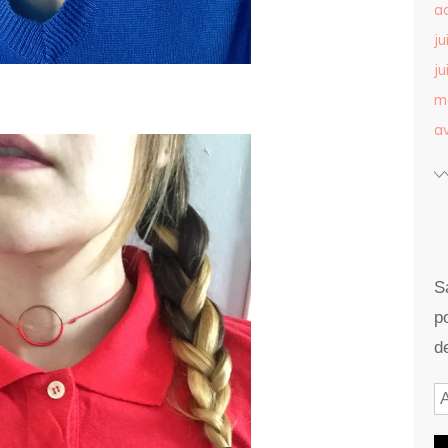
a
ju
ju
m
av
S
p
d