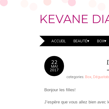
KEVANE DI
ACCUEIL
BEAUTÉ
BOX
22
MAI
2017
categories:
Box
,
Dégusta
Bonjour les filles!
J’espère que vous allez bien avec le