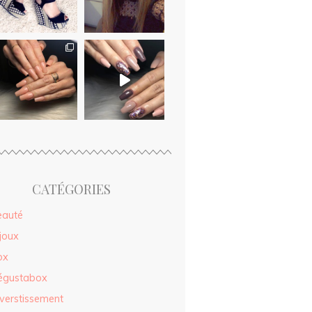
CATÉGORIES
eauté
joux
ox
égustabox
verstissement