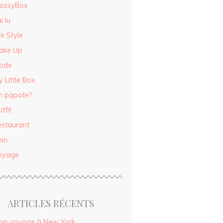
lossyBox
ai lu
fe Style
ake Up
ode
 Little Box
n papote?
tfit
estaurant
oin
oyage
ARTICLES RÉCENTS
on voyage à New York