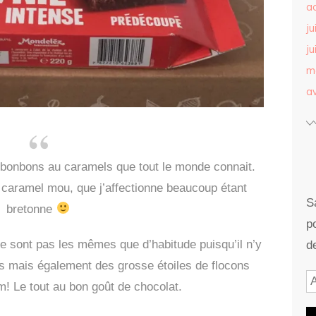
a
ju
ju
m
av
s bonbons au caramels que tout le monde connait.
n caramel mou, que j’affectionne beaucoup étant
S
bretonne
p
ne sont pas les mêmes que d’habitude puisqu’il n’y
d
és mais également des grosse étoiles de flocons
! Le tout au bon goût de chocolat.