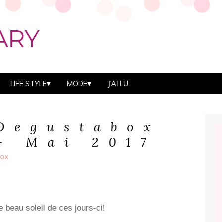
ARY
LIFE STYLE
MODE
J’AI LU
Degustabox
– Mai 2017
box
 beau soleil de ces jours-ci!