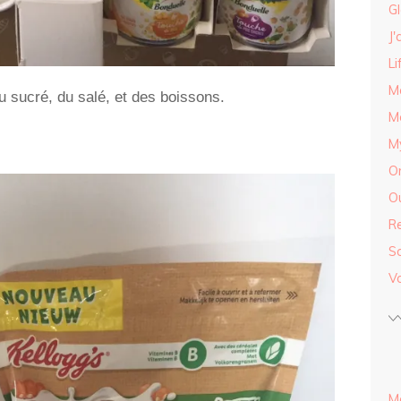
G
J'
Li
M
 sucré, du salé, et des boissons.
M
My
O
Ou
R
S
V
M