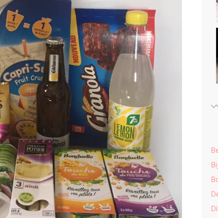
B
Bi
B
D
Di