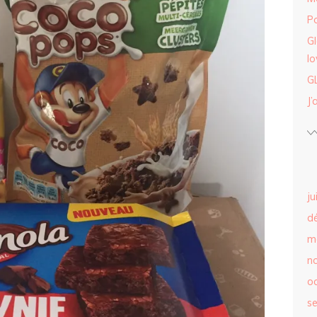
Po
G
lo
G
J’
ju
d
m
n
o
s