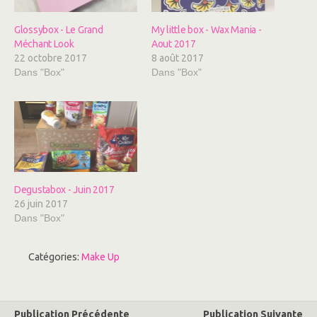
e
e
r
r
s
s
Glossybox - Le Grand
My little box - Wax Mania -
u
u
r
r
Méchant Look
Aout 2017
T
F
w
a
22 octobre 2017
8 août 2017
i
c
Dans "Box"
Dans "Box"
t
e
t
b
e
o
r
o
(
k
o
(
u
o
v
u
r
v
e
r
d
e
a
d
n
a
s
n
Degustabox - Juin 2017
u
s
n
u
26 juin 2017
e
n
Dans "Box"
n
e
o
n
u
o
v
u
e
v
Catégories:
Make Up
l
e
l
l
e
l
f
e
e
f
n
e
ê
n
Publication Précédente
Publication Suivante