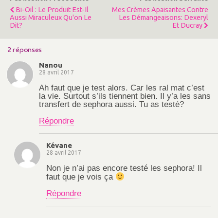
t
ê
r
t
Bi-Oil : Le Produit Est-Il
Mes Crèmes Apaisantes Contre
e
r
Aussi Miraculeux Qu'on Le
Les Démangeaisons: Dexeryl
)
e
Dit?
Et Ducray
)
2 réponses
Nanou
28 avril 2017
Ah faut que je test alors. Car les ral mat c’est
la vie. Surtout s’ils tiennent bien. Il y’a les sans
transfert de sephora aussi. Tu as testé?
Répondre
Kévane
28 avril 2017
Non je n’ai pas encore testé les sephora! Il
faut que je vois ça
Répondre