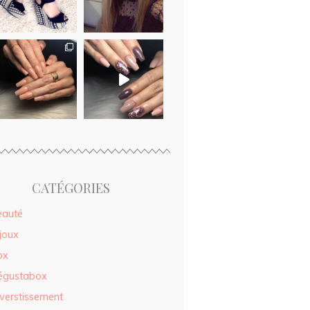
CATÉGORIES
eauté
joux
ox
égustabox
verstissement