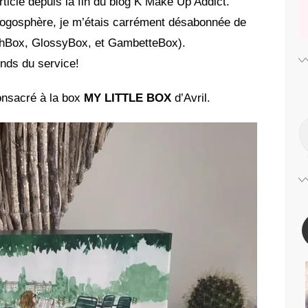
ticle depuis la fin du blog K Make Up Addict.
logosphère, je m’étais carrément désabonnée de
rchBox, GlossyBox, et GambetteBox).
nds du service!
onsacré à la box
MY LITTLE BOX
d’Avril.