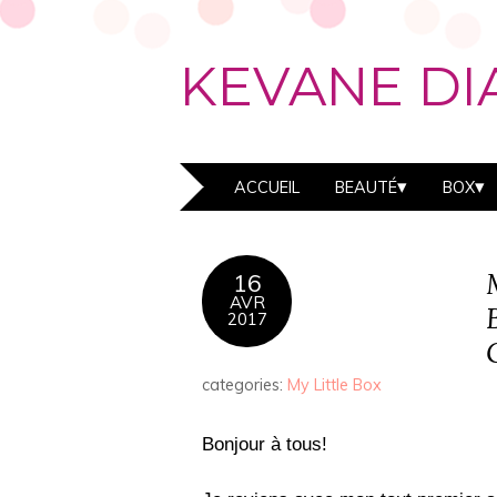
KEVANE DI
ACCUEIL
BEAUTÉ
BOX
16
AVR
2017
categories:
My Little Box
Bonjour à tous!