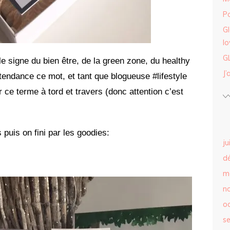
Po
G
lo
G
le signe du bien être, de la green zone, du healthy
J’
 tendance ce mot, et tant que blogueuse #lifestyle
r ce terme à tord et travers (donc attention c’est
puis on fini par les goodies:
ju
d
m
n
o
s