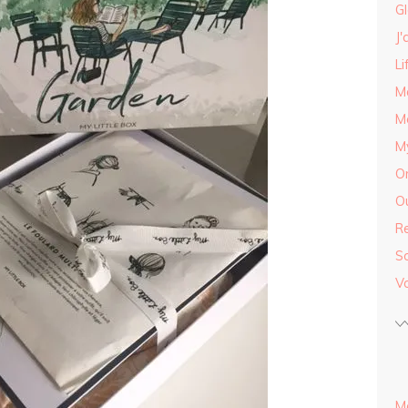
G
J'
Li
M
M
My
O
Ou
R
S
V
M