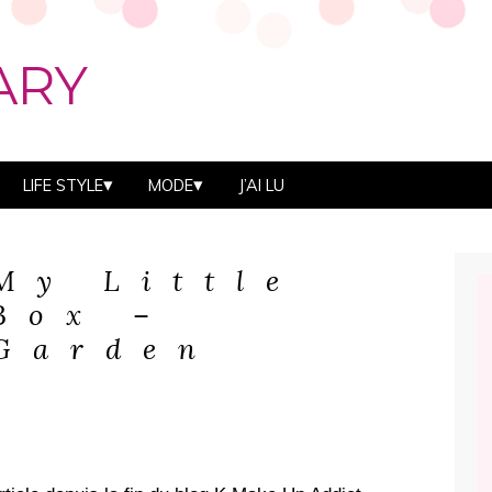
ARY
LIFE STYLE
MODE
J’AI LU
My Little
Box –
Garden