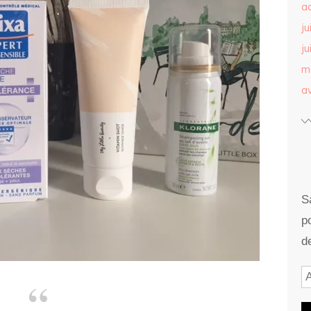
a
ju
ju
m
av
S
p
d