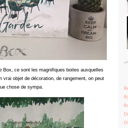
e Box, ce sont les magnifiques boites auxquelles
 vrai objet de décoration, de rangement, on peut
elque chose de sympa.
B
Bi
B
D
Di