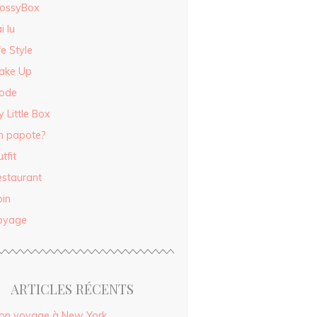
lossyBox
ai lu
fe Style
ake Up
ode
 Little Box
n papote?
tfit
estaurant
oin
oyage
ARTICLES RÉCENTS
on voyage à New York