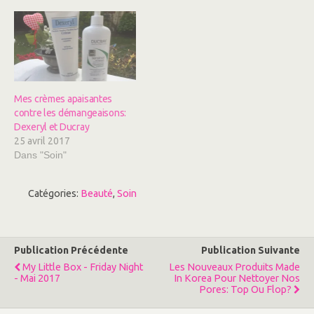
(
k
o
(
u
o
v
u
r
v
e
r
d
e
a
d
n
a
s
n
u
s
n
u
Mes crèmes apaisantes
e
n
contre les démangeaisons:
n
e
o
n
Dexeryl et Ducray
u
o
v
u
25 avril 2017
e
v
Dans "Soin"
l
e
l
l
e
l
f
e
e
f
Catégories:
Beauté
,
Soin
n
e
ê
n
t
ê
r
t
e
r
)
e
)
Publication Précédente
Publication Suivante
My Little Box - Friday Night
Les Nouveaux Produits Made
- Mai 2017
In Korea Pour Nettoyer Nos
Pores: Top Ou Flop?