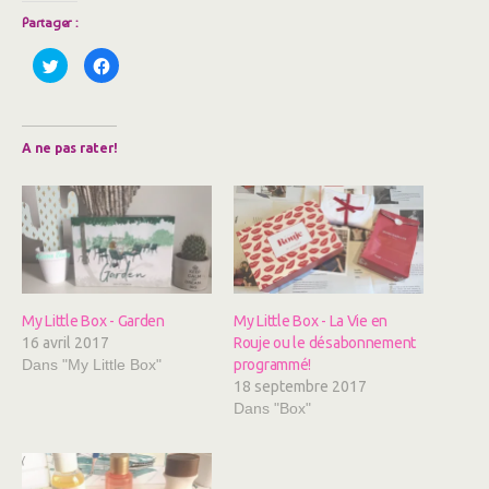
Partager :
C
C
l
l
i
i
q
q
u
u
e
e
z
z
A ne pas rater!
p
p
o
o
u
u
r
r
p
p
a
a
r
r
t
t
a
a
g
g
e
e
r
r
s
s
My Little Box - Garden
My Little Box - La Vie en
u
u
r
r
16 avril 2017
Rouje ou le désabonnement
T
F
w
a
Dans "My Little Box"
programmé!
i
c
18 septembre 2017
t
e
t
b
Dans "Box"
e
o
r
o
(
k
o
(
u
o
v
u