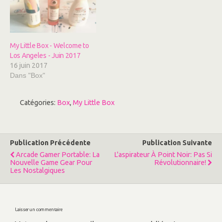
r
v
e
r
d
e
a
d
n
a
s
n
u
s
n
u
My Little Box - Welcome to
e
n
Los Angeles - Juin 2017
n
e
o
n
16 juin 2017
u
o
v
u
Dans "Box"
e
v
l
e
l
l
e
l
Catégories:
Box
,
My Little Box
f
e
e
f
n
e
ê
n
t
ê
r
t
e
r
Publication Précédente
Publication Suivante
)
e
)
Arcade Gamer Portable: La
L'aspirateur À Point Noir: Pas Si
Nouvelle Game Gear Pour
Révolutionnaire!
Les Nostalgiques
Laisser un commentaire