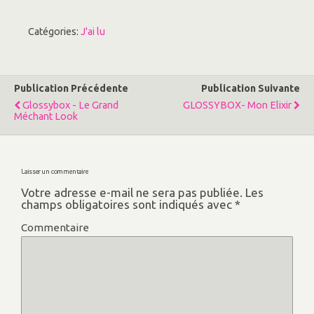
v
u
e
v
l
e
l
l
Catégories:
J'ai lu
e
l
f
e
e
f
n
e
ê
n
t
ê
Publication Précédente
Publication Suivante
r
t
e
r
Glossybox - Le Grand
GLOSSYBOX- Mon Elixir
)
e
)
Méchant Look
Laisser un commentaire
Votre adresse e-mail ne sera pas publiée.
Les
champs obligatoires sont indiqués avec
*
Commentaire