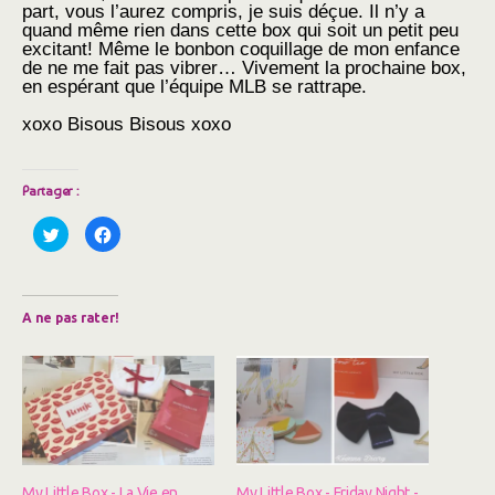
part, vous l’aurez compris, je suis déçue. Il n’y a
quand même rien dans cette box qui soit un petit peu
excitant! Même le bonbon coquillage de mon enfance
de ne me fait pas vibrer… Vivement la prochaine box,
en espérant que l’équipe MLB se rattrape.
xoxo Bisous Bisous xoxo
Partager :
C
C
l
l
i
i
q
q
u
u
e
e
z
z
A ne pas rater!
p
p
o
o
u
u
r
r
p
p
a
a
r
r
t
t
a
a
g
g
e
e
r
r
s
s
My Little Box - La Vie en
My Little Box - Friday Night -