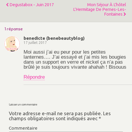
)
Degustabox - Juin 2017
Mon Séjour À L'hôtel
L'Hermitage De Pernes-Les-
Fontaines
1 réponse
benedicte (benebeautyblog)
17 juillet 2017
Moi aussi j’ai eu peur pour les petites
lanternes…. J’ai essayé et j’ai mis les bougies
dans un support en verre et nickel ça n’a pas
brûlé je suis toujours vivante ahahah ! Bisouus
Répondre
Laisser un commentaire
Votre adresse e-mail ne sera pas publiée.
Les
champs obligatoires sont indiqués avec
*
Commentaire