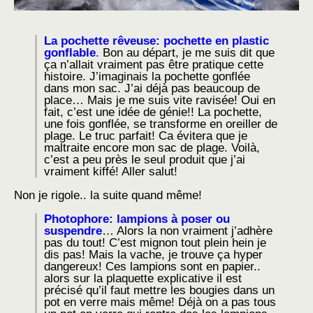
La pochette rêveuse: pochette en plastic
gonflable
.
Bon au départ, je me suis dit que
ça n’allait vraiment pas être pratique cette
histoire. J’imaginais la pochette gonflée
dans mon sac. J’ai déjà pas beaucoup de
place… Mais je me suis vite ravisée! Oui en
fait, c’est une idée de génie!! La pochette,
une fois gonflée, se transforme en oreiller de
plage. Le truc parfait! Ca évitera que je
maltraite encore mon sac de plage. Voilà,
c’est a peu près le seul produit que j’ai
vraiment kiffé! Aller salut!
Non je rigole.. la suite quand même!
Photophore: lampions à poser ou
suspendre
… Alors la non vraiment j’adhère
pas du tout! C’est mignon tout plein hein je
dis pas! Mais la vache, je trouve ça hyper
dangereux! Ces lampions sont en papier..
alors sur la plaquette explicative il est
précisé qu’il faut mettre les bougies dans un
pot en verre mais même! Déjà on a pas tous