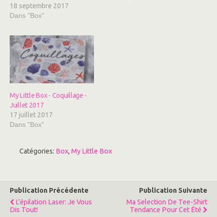
i
c
18 septembre 2017
t
e
t
b
Dans "Box"
e
o
r
o
(
k
o
(
u
o
v
u
r
v
e
r
d
e
a
d
n
a
s
n
u
s
n
u
My Little Box - Coquillage -
e
n
Juillet 2017
n
e
o
n
17 juillet 2017
u
o
v
u
Dans "Box"
e
v
l
e
l
l
e
l
Catégories:
Box
,
My Little Box
f
e
e
f
n
e
ê
n
t
ê
r
t
e
r
Publication Précédente
Publication Suivante
)
e
)
L'épilation Laser: Je Vous
Ma Selection De Tee-Shirt
Dis Tout!
Tendance Pour Cet Été