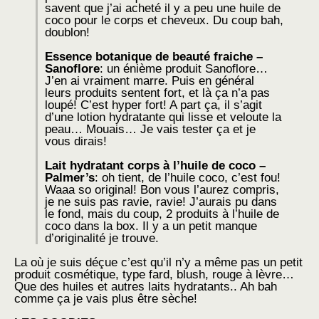
savent que j’ai acheté il y a peu une huile de
coco pour le corps et cheveux. Du coup bah,
doublon!
Essence botanique de beauté fraiche –
Sanoflore
: un énième produit Sanoflore…
J’en ai vraiment marre. Puis en général
leurs produits sentent fort, et là ça n’a pas
loupé! C’est hyper fort! A part ça, il s’agit
d’une lotion hydratante qui lisse et veloute la
peau… Mouais… Je vais tester ça et je
vous dirais!
Lait hydratant corps à l’huile de coco –
Palmer’s
: oh tient, de l’huile coco, c’est fou!
Waaa so original! Bon vous l’aurez compris,
je ne suis pas ravie, ravie! J’aurais pu dans
le fond, mais du coup, 2 produits à l’huile de
coco dans la box. Il y a un petit manque
d’originalité je trouve.
La où je suis déçue c’est qu’il n’y a même pas un petit
produit cosmétique, type fard, blush, rouge à lèvre…
Que des huiles et autres laits hydratants.. Ah bah
comme ça je vais plus être sèche!