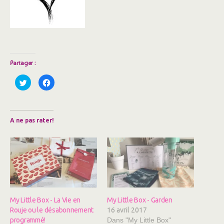
Partager :
C
C
l
l
i
i
q
q
u
u
e
e
z
z
A ne pas rater!
p
p
o
o
u
u
r
r
p
p
a
a
r
r
t
t
a
a
g
g
e
e
r
r
s
s
My Little Box - La Vie en
My Little Box - Garden
u
u
r
r
Rouje ou le désabonnement
16 avril 2017
T
F
w
a
programmé!
Dans "My Little Box"